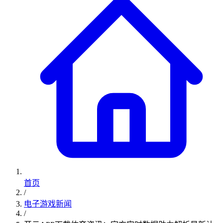
首页
/
电子游戏新闻
/