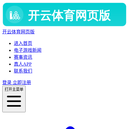
开云体育网页版
进入首页
电子游戏新闻
赛事资讯
真人APP
联系我们
登录
立即注册
打开主菜单