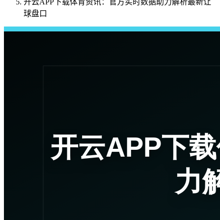
开云APP下载体育资讯：官方实时数据助力解析最新让
球盘口